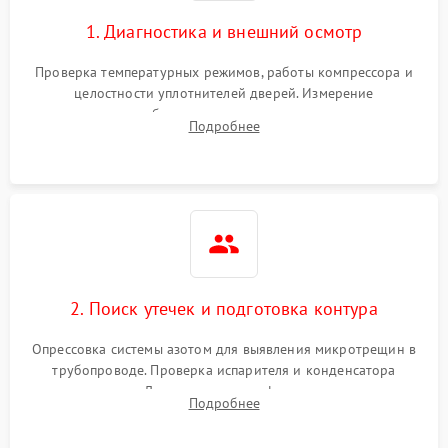
1. Диагностика и внешний осмотр
Проверка температурных режимов, работы компрессора и
целостности уплотнителей дверей. Измерение
сопротивления обмоток мотора, проверка термостата и
Подробнее
считывание кодов ошибок с электронного дисплея.
2. Поиск утечек и подготовка контура
Опрессовка системы азотом для выявления микротрещин в
трубопроводе. Проверка испарителя и конденсатора
течеискателем. Демонтаж старого фильтра-осушителя и
Подробнее
продувка капиллярной трубки для устранения засоров.