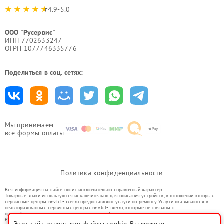
4.9-5.0
ООО "Русервис"
ИНН 7702633247
ОГРН 1077746335776
Поделиться в соц. сетях:
Мы принимаем
все формы оплаты
Политика конфиденциальности
Вся информация на сайте носит исключительно справочный характер.
Товарные знаки используются исключительно для описания устройств, в отношении которых
сервисные центры nnv.tcl-fixer.ru предоставляют услуги по ремонту. Услуги оказываются в
неавторизованных сервисных центрах nnv.tcl-fixer.ru, которые не связаны с
правообладателями товарных знаков или их официальными представителями.
Ремонт осуществляется для устройств, уже введенных в гражданский оборот в соответствии