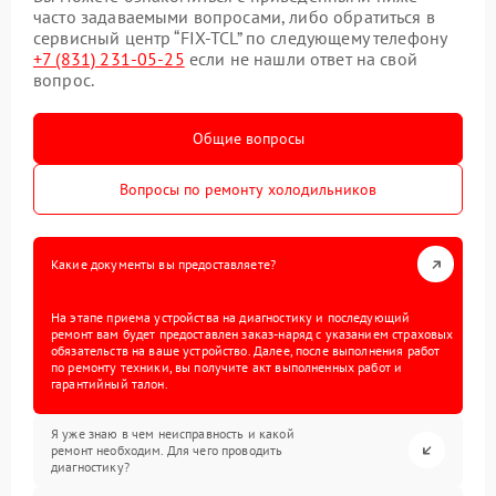
часто задаваемыми вопросами, либо обратиться в
сервисный центр “FIX-TCL” по следующему телефону
+7 (831) 231-05-25
если не нашли ответ на свой
вопрос.
Общие вопросы
Вопросы по ремонту холодильников
Какие документы вы предоставляете?
На этапе приема устройства на диагностику и последующий
ремонт вам будет предоставлен заказ-наряд с указанием страховых
обязательств на ваше устройство. Далее, после выполнения работ
по ремонту техники, вы получите акт выполненных работ и
гарантийный талон.
Я уже знаю в чем неисправность и какой
ремонт необходим. Для чего проводить
диагностику?