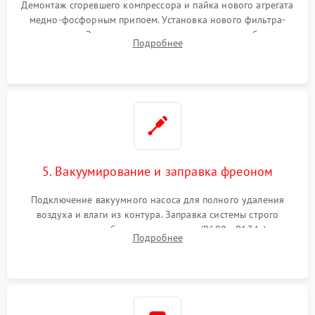
Демонтаж сгоревшего компрессора и пайка нового агрегата
медно-фосфорным припоем. Установка нового фильтра-
осушителя. Замена изношенных вентиляторов обдува,
Подробнее
сломанных заслонок или поврежденных дверных петель.
5. Вакуумирование и заправка фреоном
Подключение вакуумного насоса для полного удаления
воздуха и влаги из контура. Заправка системы строго
дозированным объемом хладагента (R600a, R134a) по
Подробнее
электронным весам. Контроль рабочего давления в системе.