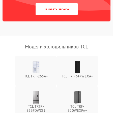
Сбой в работе инвертора
2100 ₽
Подробнее →
Заказать звонок
Запах горелого при
2000 ₽
Подробнее →
работе
Не включается
1000 ₽
Подробнее →
холодильник
Модели холодильников TCL
Проблемы с системой
автоматической
1800 ₽
Подробнее →
разморозки
TCL TRF-265A+
TCL TRF-347WEXA+
TCL TRTP-
TCL TRF-
523FDWDI1
520WEXPA+