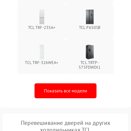
TCL TRF-235A+
TCL P650SB
TCL TRF-326WEA+
TCL TRTP-
575FDWDI1
Показать все модели
Перевешивание дверей на других
холодильниках TCL