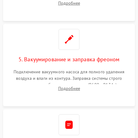
Подробнее
сломанных заслонок или поврежденных дверных петель.
5. Вакуумирование и заправка фреоном
Подключение вакуумного насоса для полного удаления
воздуха и влаги из контура. Заправка системы строго
дозированным объемом хладагента (R600a, R134a) по
Подробнее
электронным весам. Контроль рабочего давления в системе.