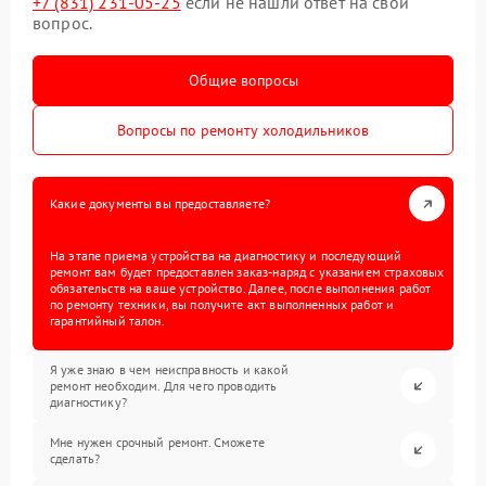
+7 (831) 231-05-25
если не нашли ответ на свой
вопрос.
Общие вопросы
Вопросы по ремонту холодильников
Какие документы вы предоставляете?
На этапе приема устройства на диагностику и последующий
ремонт вам будет предоставлен заказ-наряд с указанием страховых
обязательств на ваше устройство. Далее, после выполнения работ
по ремонту техники, вы получите акт выполненных работ и
гарантийный талон.
Я уже знаю в чем неисправность и какой
ремонт необходим. Для чего проводить
диагностику?
Мне нужен срочный ремонт. Сможете
сделать?