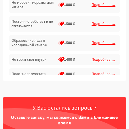
Не морозит морозильная
Дренаж
1800 ₽
Подробнее →
камера
Оттайка
Постоянно работает и не
1500 ₽
Подробнее →
отключается
Программное обеспечение
Образование льда в
1500 ₽
Подробнее →
холодильной камере
Не горит свет внутри
1400 ₽
Подробнее →
Поломка термостата
1800 ₽
Подробнее →
Не работает вентилятор
1800 ₽
Подробнее →
Поломка системы No Frost
2600 ₽
Подробнее →
У Вас остались вопросы?
Оставьте заявку, мы свяжемся с Вами в ближайшее
Образование конденсата
1800 ₽
Подробнее →
на стенках
время