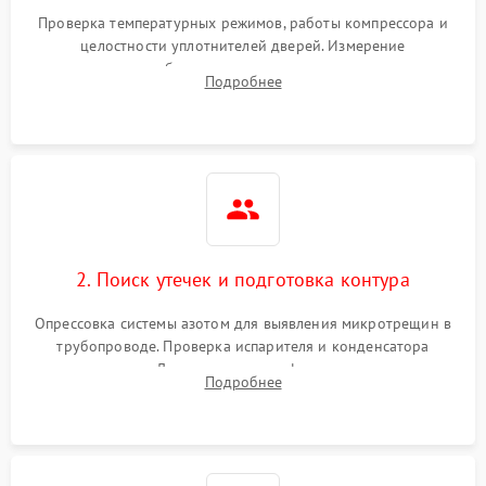
Проверка температурных режимов, работы компрессора и
целостности уплотнителей дверей. Измерение
сопротивления обмоток мотора, проверка термостата и
Подробнее
считывание кодов ошибок с электронного дисплея.
2. Поиск утечек и подготовка контура
Опрессовка системы азотом для выявления микротрещин в
трубопроводе. Проверка испарителя и конденсатора
течеискателем. Демонтаж старого фильтра-осушителя и
Подробнее
продувка капиллярной трубки для устранения засоров.