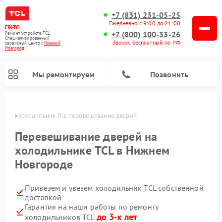
+7 (831) 231-05-25
Ежедневно с 9:00 до 21:00
FIX-TCL
+7 (800) 100-33-26
Ремонт устройств TCL
Специализированный
Звонок бесплатный по РФ
cервисный центр г.
Нижний
Новгород
Мы ремонтируем
Позвонить
ороде
Холодильник TCL перевешивание дверей
Перевешивание дверей на
холодильнике TCL в Нижнем
Новгороде
Привезем и увезем холодильник TCL собственной
доставкой
Гарантия на наши работы по ремонту
до 3-х лет
холодильников TCL