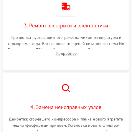
3. Ремонт электрики и электроники
Прозвонка пускозащитного реле, датчиков температуры и
терморегулятора. Восстановление цепей питания системы No
Frost, включая ТЭН оттайки и вентилятор. Ремонт или замена
Подробнее
платы управления при сбоях алгоритмов.
4. Замена неисправных узлов
Демонтаж сгоревшего компрессора и пайка нового агрегата
медно-фосфорным припоем. Установка нового фильтра-
осушителя. Замена изношенных вентиляторов обдува,