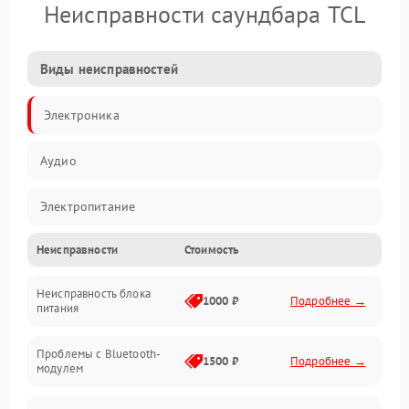
Неисправности саундбара TCL
Виды неисправностей
Электроника
Аудио
Электропитание
Неисправности
Стоимость
Интерфейсы
Неисправность блока
Связь
1000 ₽
Подробнее →
питания
Акустика
Проблемы с Bluetooth-
1500 ₽
Подробнее →
модулем
Механические повреждения