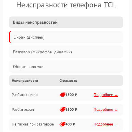
Неисправности телефона TCL
Виды неисправностей
Экран (дисплей)
Разговор (микрофон, динамик)
Общие поломки
Неисправности
Стоимость
Проблемы связи
Разбито стекло
1500 ₽
Подробнее →
Камеры
Разбит экран
1500 ₽
Подробнее →
Проблемы с дисплеем и сенсором
Не гаснет при разговоре
400 ₽
Подробнее →
Зарядка