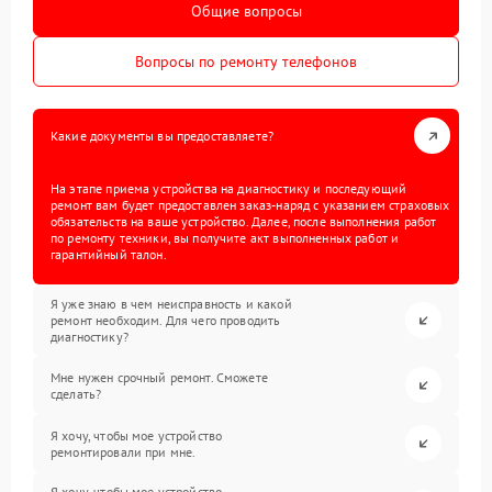
Общие вопросы
Вопросы по ремонту телефонов
Какие документы вы предоставляете?
На этапе приема устройства на диагностику и последующий
ремонт вам будет предоставлен заказ-наряд с указанием страховых
обязательств на ваше устройство. Далее, после выполнения работ
по ремонту техники, вы получите акт выполненных работ и
гарантийный талон.
Я уже знаю в чем неисправность и какой
ремонт необходим. Для чего проводить
диагностику?
Мне нужен срочный ремонт. Сможете
сделать?
Я хочу, чтобы мое устройство
ремонтировали при мне.
Я хочу, чтобы мое устройство