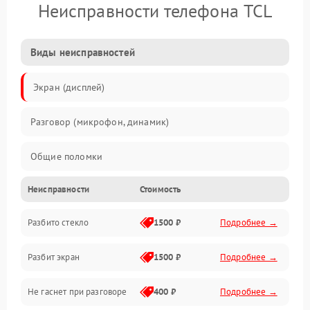
Неисправности телефона TCL
Виды неисправностей
Экран (дисплей)
Разговор (микрофон, динамик)
Общие поломки
Неисправности
Стоимость
Проблемы связи
Разбито стекло
1500 ₽
Подробнее →
Камеры
Разбит экран
1500 ₽
Подробнее →
Проблемы с дисплеем и сенсором
Не гаснет при разговоре
400 ₽
Подробнее →
Зарядка