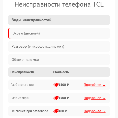
Неисправности телефона TCL
Виды неисправностей
Экран (дисплей)
Разговор (микрофон, динамик)
Общие поломки
Неисправности
Стоимость
Проблемы связи
Разбито стекло
1500 ₽
Подробнее →
Камеры
Разбит экран
1500 ₽
Подробнее →
Проблемы с дисплеем и сенсором
Не гаснет при разговоре
400 ₽
Подробнее →
Зарядка