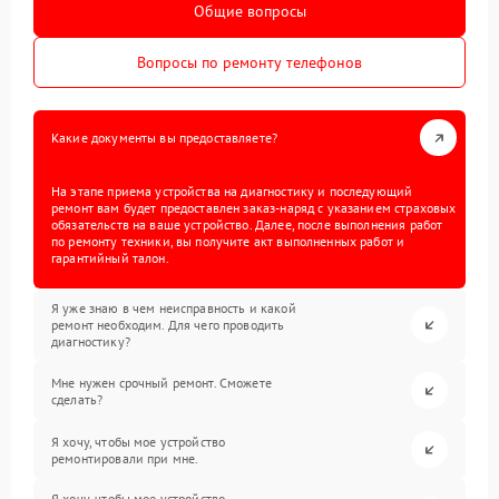
Общие вопросы
Вопросы по ремонту телефонов
Какие документы вы предоставляете?
На этапе приема устройства на диагностику и последующий
ремонт вам будет предоставлен заказ-наряд с указанием страховых
обязательств на ваше устройство. Далее, после выполнения работ
по ремонту техники, вы получите акт выполненных работ и
гарантийный талон.
Я уже знаю в чем неисправность и какой
ремонт необходим. Для чего проводить
диагностику?
Мне нужен срочный ремонт. Сможете
сделать?
Я хочу, чтобы мое устройство
ремонтировали при мне.
Я хочу, чтобы мое устройство