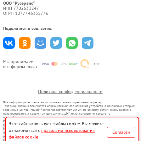
ООО "Русервис"
ИНН 7702633247
ОГРН 1077746335776
Поделиться в соц. сетях:
Мы принимаем
все формы оплаты
Политика конфиденциальности
Вся информация на сайте носит исключительно справочный характер.
Товарные знаки используются исключительно для описания устройств, в отношении которых
сервисные центры nnv.tcl-fixer.ru предоставляют услуги по ремонту. Услуги оказываются в
неавторизованных сервисных центрах nnv.tcl-fixer.ru, которые не связаны с
правообладателями товарных знаков или их официальными представителями.
Ремонт осуществляется для устройств, уже введенных в гражданский оборот в соответствии
Этот сайт использует файлы cookie. Вы можете
со статьей 1487 ГК РФ.
Использование товарных знаков не преследует цели индивидуализации услуг или введения
ознакомиться с
правилами использования
Согласен
потребителей в заблуждение, а служит для информирования о предоставляемых услугах по
ремонту техники указанных брендов.
файлов cookie
Представленная на сайте информация не является публичной офертой, определяемой