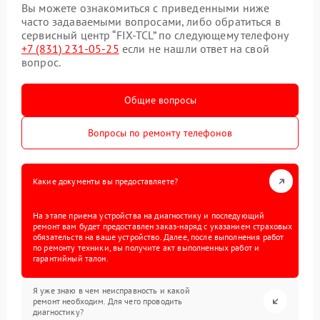
Вы можете ознакомиться с приведенными ниже
часто задаваемыми вопросами, либо обратиться в
сервисный центр “FIX-TCL” по следующему телефону
+7 (831) 231-05-25
если не нашли ответ на свой
вопрос.
Общие вопросы
Вопросы по ремонту телефонов
Какие документы вы предоставляете?
На этапе приема устройства на диагностику и последующий
ремонт вам будет предоставлен заказ-наряд с указанием страховых
обязательств на ваше устройство. Далее, после выполнения работ
по ремонту техники, вы получите акт выполненных работ и
гарантийный талон.
Я уже знаю в чем неисправность и какой
ремонт необходим. Для чего проводить
диагностику?