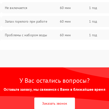
Не включается
60 мин
1 год
Запах горелого при работе
60 мин
1 год
Проблемы с набором воды
60 мин
1 год
Замена ТЭНа
60 мин
1 год
Замена платы управления
60 мин
1 год
У Вас остались вопросы?
Оставьте заявку, мы свяжемся с Вами в ближайшее время
Заказать звонок