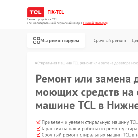
FIX-TCL
Ремонт устройств TCL
Специализированный cервисный центр г.
Нижний Новгород
Мы ремонтируем
Срочный ремонт
Це
в Нижнем Новгороде
Стиральная машина TCL ремонт или замена дозатора мо
Ремонт или замена 
моющих средств на 
машине TCL в Нижн
Привезем и увезем стиральную машину TCL
Гарантия на наши работы по ремонту стир
Ремонт роботов-пылесосов TCL
Ремонт сушильных машин TCL
Срочный ремонт стиральных машин TCL в т