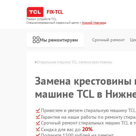
FIX-TCL
Ремонт устройств TCL
Специализированный cервисный центр г.
Нижний Новгород
Мы ремонтируем
Срочный ремонт
Це
в Нижнем Новгороде
Стиральная машина TCL замена крестовины
Замена крестовины 
машине TCL в Нижн
Привезем и увезем стиральную машину TCL
Гарантия на наши работы по ремонту стир
Срочный ремонт стиральных машин TCL в т
Ремонт роботов-пылесосов TCL
Ремонт сушильных машин TCL
20%
Скидка для вас до
Получите 1500 рублей на ремонт