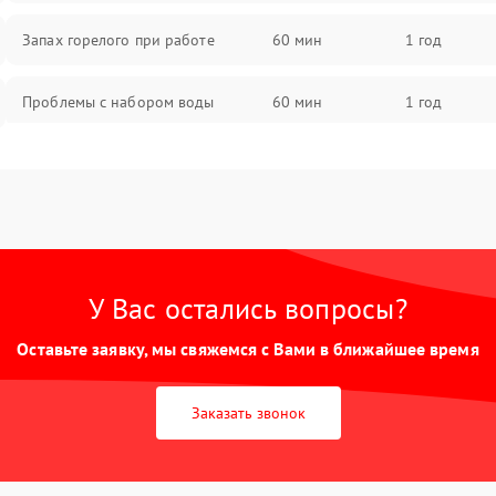
Запах горелого при работе
60 мин
1 год
Проблемы с набором воды
60 мин
1 год
Замена ТЭНа
60 мин
1 год
Замена платы управления
60 мин
1 год
У Вас остались вопросы?
Оставьте заявку, мы свяжемся с Вами в ближайшее время
Заказать звонок