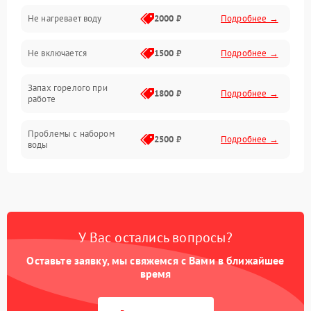
Не нагревает воду
2000 ₽
Подробнее →
Программное обеспечение
Не включается
1500 ₽
Подробнее →
Запах горелого при
1800 ₽
Подробнее →
работе
Проблемы с набором
2500 ₽
Подробнее →
воды
Замена ТЭНа
2200 ₽
Подробнее →
Замена платы управления
2200 ₽
Подробнее →
У Вас остались вопросы?
Оставьте заявку, мы свяжемся с Вами в ближайшее
время