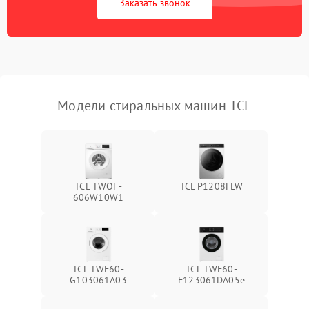
Заказать звонок
Модели стиральных машин TCL
TCL TWOF-
TCL P1208FLW
606W10W1
TCL TWF60-
TCL TWF60-
G103061A03
F123061DA05e