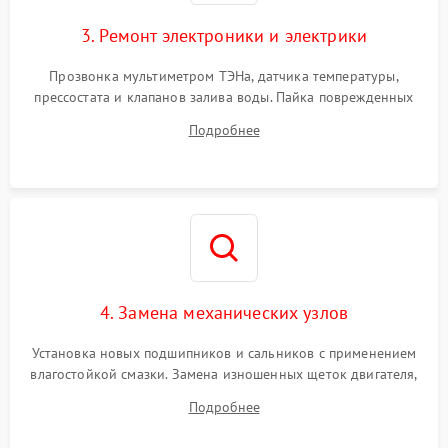
3. Ремонт электроники и электрики
Прозвонка мультиметром ТЭНа, датчика температуры,
прессостата и клапанов залива воды. Пайка поврежденных
дорожек или замена симисторов на плате управления.
Подробнее
Восстановление целостности проводки и контактов.
4. Замена механических узлов
Установка новых подшипников и сальников с применением
влагостойкой смазки. Замена изношенных щеток двигателя,
порванного ремня привода, неисправного сливного насоса
Подробнее
или поврежденной резиновой манжеты.