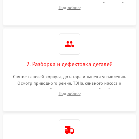
выявления посторонних шумов, протечек или сбоев в работе
Подробнее
электронного модуля управления.
2. Разборка и дефектовка деталей
Снятие панелей корпуса, дозатора и панели управления.
Осмотр приводного ремня, ТЭНа, сливного насоса и
амортизаторов. Проверка подшипников барабана и
Подробнее
крестовины на износ, а манжеты люка на разрывы.