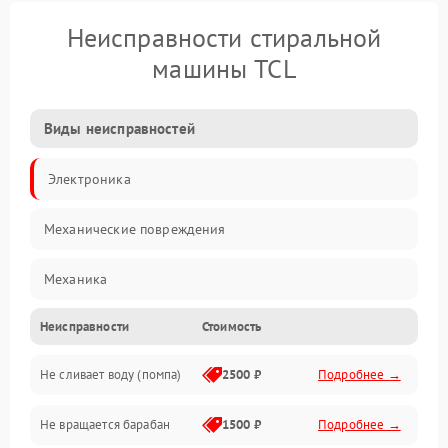
Неисправности стиральной
машины TCL
Виды неисправностей
Электроника
Механические повреждения
Механика
Неисправности
Стоимость
Электропитание
Не сливает воду (помпа)
2500 ₽
Подробнее →
Водоснабжение
Не вращается барабан
1500 ₽
Подробнее →
Слив