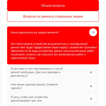
Общие вопросы
Вопросы по ремонту стиральных машин
Какие документы вы предоставляете?
На этапе приема устройства на диагностику и последующий
ремонт вам будет предоставлен заказ-наряд с указанием страховых
обязательств на ваше устройство. Далее, после выполнения работ
по ремонту техники, вы получите акт выполненных работ и
гарантийный талон.
Я уже знаю в чем неисправность и какой
ремонт необходим. Для чего проводить
диагностику?
Мне нужен срочный ремонт. Сможете
сделать?
Я хочу, чтобы мое устройство
ремонтировали при мне.