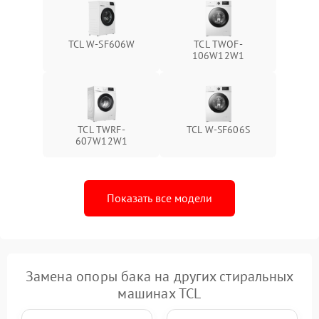
TCL W-SF606W
TCL TWOF-
106W12W1
TCL TWRF-
TCL W-SF606S
607W12W1
Показать все модели
Замена опоры бака на других стиральных
машинах TCL