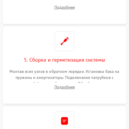
порванного ремня привода, неисправного сливного насоса
Подробнее
или поврежденной резиновой манжеты.
5. Сборка и герметизация системы
Монтаж всех узлов в обратном порядке. Установка бака на
пружины и амортизаторы. Подключение патрубков с
надежной фиксацией хомутами. Обработка стыков
Подробнее
герметиком для предотвращения возможных протечек воды.