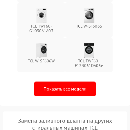
TCL TWF60-
TCL W-SF606S
G103061A03
TCL W-SF606W
TCL TWF60-
F123061DA05e
Показать все модели
Замена заливного шланга на других
стиральных машинах TCL