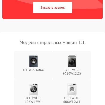
Заказать звонок
Модели стиральных машин TCL
TCL W-SF606G
TCL TWTC-
6010W12G2
TCL TWOF-
TCL TWOF-
106W12W1
606W10W1