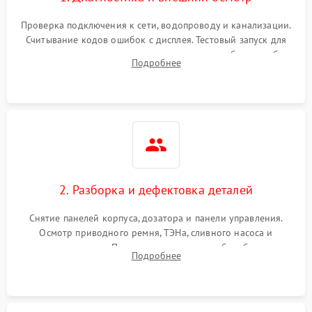
Проверка подключения к сети, водопроводу и канализации.
Считывание кодов ошибок с дисплея. Тестовый запуск для
выявления посторонних шумов, протечек или сбоев в работе
Подробнее
электронного модуля управления.
2. Разборка и дефектовка деталей
Снятие панелей корпуса, дозатора и панели управления.
Осмотр приводного ремня, ТЭНа, сливного насоса и
амортизаторов. Проверка подшипников барабана и
Подробнее
крестовины на износ, а манжеты люка на разрывы.