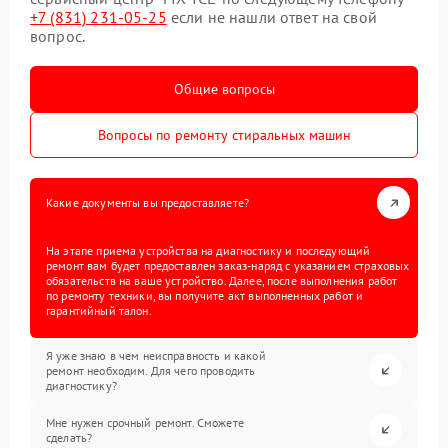
+7 (831) 231-05-25
если не нашли ответ на свой
вопрос.
Общие вопросы
Вопросы по ремонту стиральных машин
Какие документы вы предоставляете?
На этапе приема устройства на диагностику и последующий
ремонт вам будет предоставлен заказ-наряд с указанием страховых
обязательств на ваше устройство. Далее, после выполнения работ
по ремонту техники, вы получите акт выполненных работ и
гарантийный талон.
Я уже знаю в чем неисправность и какой
ремонт необходим. Для чего проводить
диагностику?
Мне нужен срочный ремонт. Сможете
сделать?