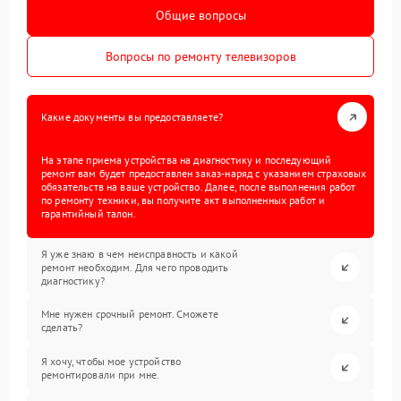
Общие вопросы
Вопросы по ремонту телевизоров
Какие документы вы предоставляете?
На этапе приема устройства на диагностику и последующий
ремонт вам будет предоставлен заказ-наряд с указанием страховых
обязательств на ваше устройство. Далее, после выполнения работ
по ремонту техники, вы получите акт выполненных работ и
гарантийный талон.
Я уже знаю в чем неисправность и какой
ремонт необходим. Для чего проводить
диагностику?
Мне нужен срочный ремонт. Сможете
сделать?
Я хочу, чтобы мое устройство
ремонтировали при мне.