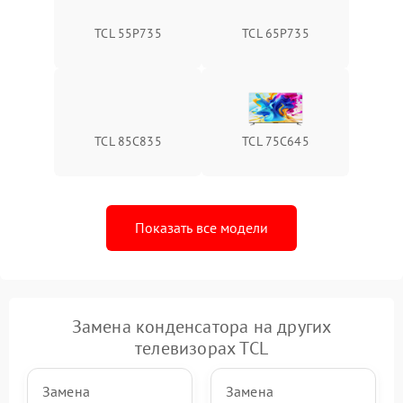
TCL 55P735
TCL 65P735
TCL 85C835
TCL 75C645
Показать все модели
Замена конденсатора на других
телевизорах TCL
Замена
Замена