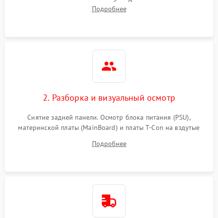
подсветки и индикаторов ошибок. Подключение тестовых
Подробнее
источников сигнала для выявления симптомов поломки.
2. Разборка и визуальный осмотр
Снятие задней панели. Осмотр блока питания (PSU),
материнской платы (MainBoard) и платы T-Con на вздутые
конденсаторы, прогары, окисления и микротрещины.
Подробнее
Проверка надежности фиксации и целостности шлейфов.