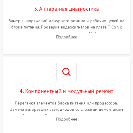
3. Аппаратная диагностика
Замеры напряжений дежурного режима и рабочих цепей на
блоке питания. Проверка видеосигналов на плате T-Con с
помощью осциллографа. Тестирование LED-драйвера и
Подробнее
светодиодных планок подсветки мультиметром.
4. Компонентный и модульный ремонт
Перепайка элементов блока питания или процессора.
Замена выгоревших светодиодов со сложным демонтажом
хрупкой матрицы. Восстановление поврежденных дорожек,
Подробнее
прошивка микросхем памяти EEPROM