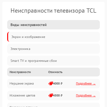
Неисправности телевизора TCL
Виды неисправностей
Экран и изображение
Электроника
Smart TV и программные сбои
Неисправности
Стоимость
Питание и запуск
Мерцание экрана
4000 ₽
Подробнее →
Подсветка и LED-модули
Искажение цветов
4500 ₽
Подробнее →
Звук и аудиосистема