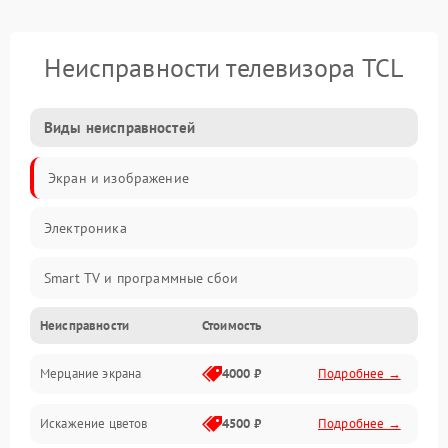
Неисправности телевизора TCL
Виды неисправностей
Экран и изображение
Электроника
Smart TV и программные сбои
Неисправности
Стоимость
Питание и запуск
Мерцание экрана
4000 ₽
Подробнее →
Подсветка и LED-модули
Искажение цветов
4500 ₽
Подробнее →
Звук и аудиосистема