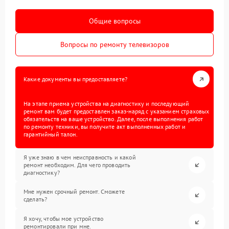
Общие вопросы
Вопросы по ремонту телевизоров
Какие документы вы предоставляете?
На этапе приема устройства на диагностику и последующий
ремонт вам будет предоставлен заказ-наряд с указанием страховых
обязательств на ваше устройство. Далее, после выполнения работ
по ремонту техники, вы получите акт выполненных работ и
гарантийный талон.
Я уже знаю в чем неисправность и какой
ремонт необходим. Для чего проводить
диагностику?
Мне нужен срочный ремонт. Сможете
сделать?
Я хочу, чтобы мое устройство
ремонтировали при мне.