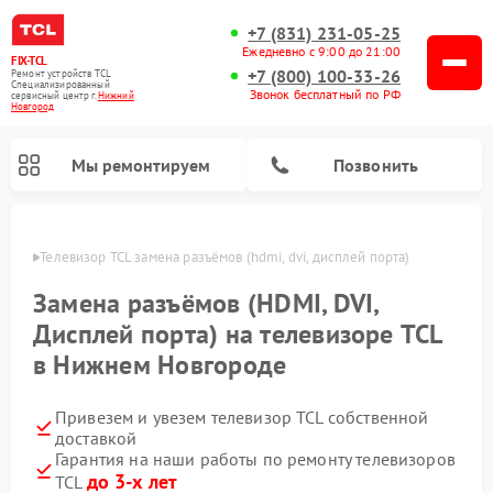
+7 (831) 231-05-25
Ежедневно с 9:00 до 21:00
FIX-TCL
+7 (800) 100-33-26
Ремонт устройств TCL
Специализированный
Звонок бесплатный по РФ
cервисный центр г.
Нижний
Новгород
Мы ремонтируем
Позвонить
ороде
Телевизор TCL замена разъёмов (hdmi, dvi, дисплей порта)
Замена разъёмов (HDMI, DVI,
Дисплей порта) на телевизоре TCL
в Нижнем Новгороде
Привезем и увезем телевизор TCL собственной
доставкой
Гарантия на наши работы по ремонту телевизоров
до 3-х лет
TCL