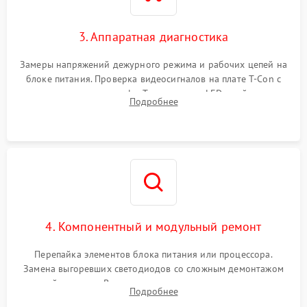
3. Аппаратная диагностика
Замеры напряжений дежурного режима и рабочих цепей на
блоке питания. Проверка видеосигналов на плате T-Con с
помощью осциллографа. Тестирование LED-драйвера и
Подробнее
светодиодных планок подсветки мультиметром.
4. Компонентный и модульный ремонт
Перепайка элементов блока питания или процессора.
Замена выгоревших светодиодов со сложным демонтажом
хрупкой матрицы. Восстановление поврежденных дорожек,
Подробнее
прошивка микросхем памяти EEPROM