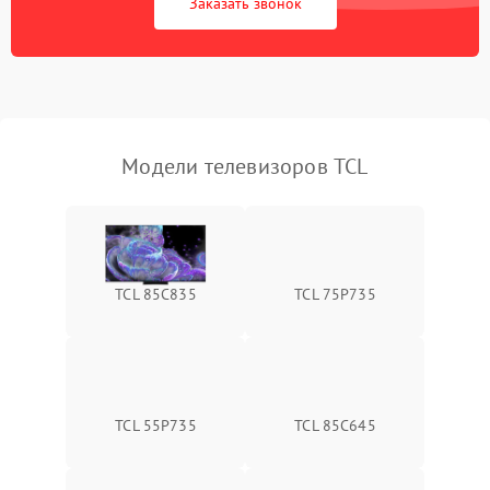
Заказать звонок
Модели телевизоров TCL
TCL 85C835
TCL 75P735
TCL 55P735
TCL 85C645