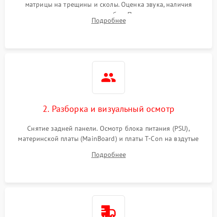
матрицы на трещины и сколы. Оценка звука, наличия
подсветки и индикаторов ошибок. Подключение тестовых
Подробнее
источников сигнала для выявления симптомов поломки.
2. Разборка и визуальный осмотр
Снятие задней панели. Осмотр блока питания (PSU),
материнской платы (MainBoard) и платы T-Con на вздутые
конденсаторы, прогары, окисления и микротрещины.
Подробнее
Проверка надежности фиксации и целостности шлейфов.