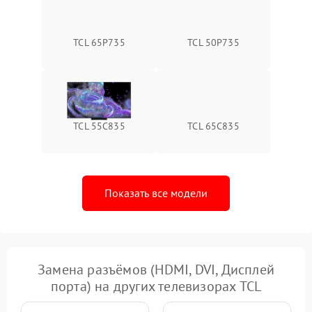
TCL 65P735
TCL 50P735
TCL 55C835
TCL 65C835
Показать все модели
Замена разъёмов (HDMI, DVI, Дисплей
порта) на других телевизорах TCL